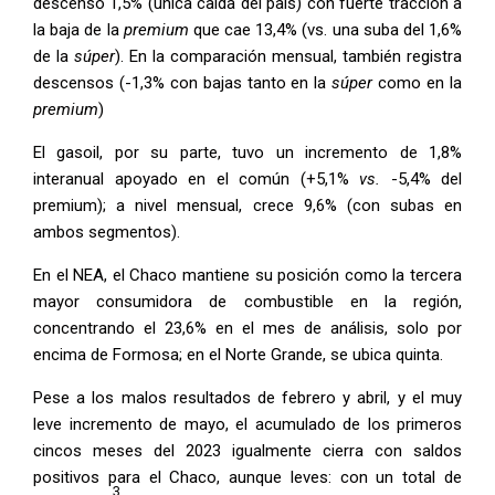
descenso 1,5% (única caída del país) con fuerte tracción a
la baja de la
premium
que cae 13,4% (vs. una suba del 1,6%
de la
súper
). En la comparación mensual, también registra
descensos (-1,3% con bajas tanto en la
súper
como en la
premium
)
El gasoil, por su parte, tuvo un incremento de 1,8%
interanual apoyado en el común (+5,1%
vs.
-5,4% del
premium); a nivel mensual, crece 9,6% (con subas en
ambos segmentos).
En el NEA, el Chaco mantiene su posición como la tercera
mayor consumidora de combustible en la región,
concentrando el 23,6% en el mes de análisis, solo por
encima de Formosa; en el Norte Grande, se ubica quinta.
Pese a los malos resultados de febrero y abril, y el muy
leve incremento de mayo, el acumulado de los primeros
cincos meses del 2023 igualmente cierra con saldos
positivos para el Chaco, aunque leves: con un total de
3