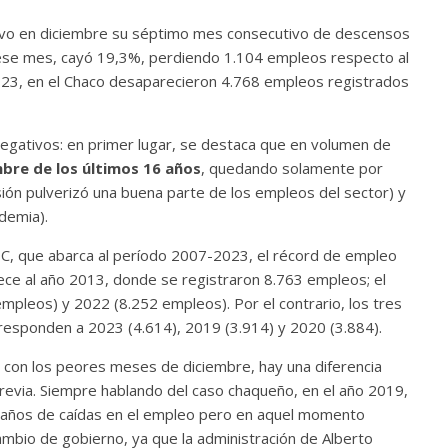
uvo en diciembre su séptimo mes consecutivo de descensos
 ese mes, cayó 19,3%, perdiendo 1.104 empleos respecto al
 2023, en el Chaco desaparecieron 4.768 empleos registrados
negativos: en primer lugar, se destaca que en volumen de
mbre de los últimos 16 años
, quedando solamente por
ón pulverizó una buena parte de los empleos del sector) y
demia).
RIC, que abarca al período 2007-2023, el récord de empleo
ce al año 2013, donde se registraron 8.763 empleos; el
mpleos) y 2022 (8.252 empleos). Por el contrario, los tres
sponden a 2023 (4.614), 2019 (3.914) y 2020 (3.884).
s con los peores meses de diciembre, hay una diferencia
previa. Siempre hablando del caso chaqueño, en el año 2019,
 años de caídas en el empleo pero en aquel momento
cambio de gobierno, ya que la administración de Alberto