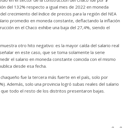
dio en el sector de la construcción del Chaco fue por $
ación del 132% respecto a igual mes de 2022 en moneda
del crecimiento del índice de precios para la región del NEA
lario promedio en moneda constante, deflactando la inflación
strucción en el Chaco exhibe una baja del 27,4%, siendo el
 muestra otro hito negativo: es la mayor caída del salario real
 señalar en este caso, que se toma solamente la serie
edir el salario en moneda constante coincida con el mismo
publica desde esa fecha.
al chaqueño fue la tercera más fuerte en el país, solo por
). Además, solo una provincia logró subas reales del salario
ue todo el resto de los distritos presentaron bajas.