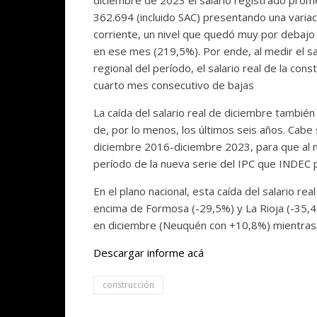
diciembre de 2023 el salario registrado prome
362.694 (incluido SAC) presentando una vari
corriente, un nivel que quedó muy por debajo 
en ese mes (219,5%). Por ende, al medir el sa
regional del período, el salario real de la con
cuarto mes consecutivo de bajas
La caída del salario real de diciembre también
de, por lo menos, los últimos seis años. Cabe
diciembre 2016-diciembre 2023, para que al m
período de la nueva serie del IPC que INDEC 
En el plano nacional, esta caída del salario re
encima de Formosa (-29,5%) y La Rioja (-35,4%
en diciembre (Neuquén con +10,8%) mientras q
Descargar informe acá
construcción