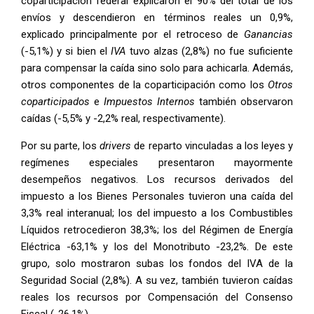
coparticipación federal explicaron el 90% del total de los
envíos y descendieron en términos reales un 0,9%,
explicado principalmente por el retroceso de
Ganancias
(-5,1%) y si bien el
IVA
tuvo alzas (2,8%) no fue suficiente
para compensar la caída sino solo para achicarla. Además,
otros componentes de la coparticipación como los
Otros
coparticipados
e
Impuestos Internos
también observaron
caídas (-5,5% y -2,2% real, respectivamente).
Por su parte, los
drivers
de reparto vinculadas a los leyes y
regímenes especiales presentaron mayormente
desempeños negativos. Los recursos derivados del
impuesto a los Bienes Personales tuvieron una caída del
3,3% real interanual; los del impuesto a los Combustibles
Líquidos retrocedieron 38,3%; los del Régimen de Energía
Eléctrica -63,1% y los del Monotributo -23,2%. De este
grupo, solo mostraron subas los fondos del IVA de la
Seguridad Social (2,8%). A su vez, también tuvieron caídas
reales los recursos por Compensación del Consenso