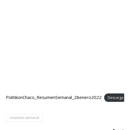
PolitikonChaco_ResumenSemanal_28enero2022
Descarga
resumen-semanal