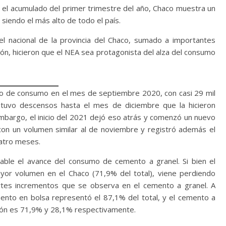
n el acumulado del primer trimestre del año, Chaco muestra un
siendo el más alto de todo el país.
l nacional de la provincia del Chaco, sumado a importantes
gión, hicieron que el NEA sea protagonista del alza del consumo
co de consumo en el mes de septiembre 2020, con casi 29 mil
í tuvo descensos hasta el mes de diciembre que la hicieron
 embargo, el inicio del 2021 dejó eso atrás y comenzó un nuevo
con un volumen similar al de noviembre y registró además el
atro meses.
ble el avance del consumo de cemento a granel. Si bien el
or volumen en el Chaco (71,9% del total), viene perdiendo
ertes incrementos que se observa en el cemento a granel. A
to en bolsa representó el 87,1% del total, y el cemento a
ción es 71,9% y 28,1% respectivamente.