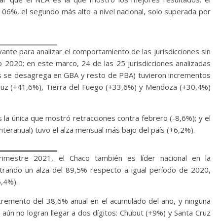
106%, el segundo más alto a nivel nacional, solo superada por
ante para analizar el comportamiento de las jurisdicciones sin
o 2020; en este marco, 24 de las 25 jurisdicciones analizadas
es se desagrega en GBA y resto de PBA) tuvieron incrementos
ruz (+41,6%), Tierra del Fuego (+33,6%) y Mendoza (+30,4%)
s la única que mostró retracciones contra febrero (-8,6%); y el
teranual) tuvo el alza mensual más bajo del país (+6,2%).
rimestre 2021, el Chaco también es líder nacional en la
rando un alza del 89,5% respecto a igual período de 2020,
5,4%).
incremento del 38,6% anual en el acumulado del año, y ninguna
 aún no logran llegar a dos dígitos: Chubut (+9%) y Santa Cruz