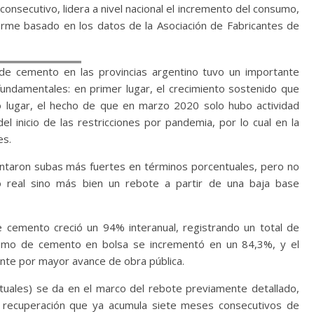
nsecutivo, lidera a nivel nacional el incremento del consumo,
nforme basado en los datos de la Asociación de Fabricantes de
e cemento en las provincias argentino tuvo un importante
fundamentales: en primer lugar, el crecimiento sostenido que
o lugar, el hecho de que en marzo 2020 solo hubo actividad
l inicio de las restricciones por pandemia, por lo cual en la
es.
entaron subas más fuertes en términos porcentuales, pero no
to real sino más bien un rebote a partir de una baja base
e cemento creció un 94% interanual, registrando un total de
sumo de cemento en bolsa se incrementó en un 84,3%, y el
nte por mayor avance de obra pública.
ntuales) se da en el marco del rebote previamente detallado,
 recuperación que ya acumula siete meses consecutivos de