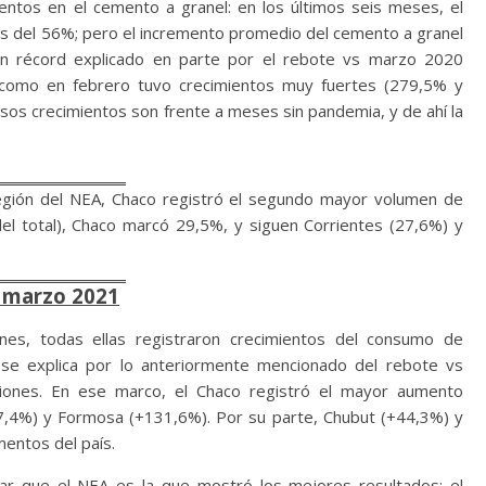
ntos en el cemento a granel: en los últimos seis meses, el
s del 56%; pero el incremento promedio del cemento a granel
un récord explicado en parte por el rebote vs marzo 2020
 como en febrero tuvo crecimientos muy fuertes (279,5% y
os crecimientos son frente a meses sin pandemia, y de ahí la
 región del NEA, Chaco registró el segundo mayor volumen de
el total), Chaco marcó 29,5%, y siguen Corrientes (27,6%) y
a marzo 2021
ones, todas ellas registraron crecimientos del consumo de
 se explica por lo anteriormente mencionado del rebote vs
ciones. En ese marco, el Chaco registró el mayor aumento
7,4%) y Formosa (+131,6%). Por su parte, Chubut (+44,3%) y
mentos del país.
ar que el NEA es la que mostró los mejores resultados: el