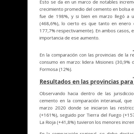
Esto se da en un marco de notables increme
crecimiento promedio del cemento en bolsa e
fue de 198%, y si bien en marzo llegó a 
(468,6%), lo cierto es que tanto en enero
177,7% respectivamente). En ambos casos, es
importancia de ese aumento.
En la comparación con las provincias de la
consumo en marzo: lidera Misiones (30,9% d
Formosa (12%).
Resultados en las provincias par
Observando hacia dentro de las jurisdicci
cemento en la comparación interanual, que
marzo 2020 donde se iniciaron las restric
(+161%), seguido por Tierra del Fuego (+15
La Rioja (+41,8%) tuvieron los menores incre
En la comparación regional, se debe destac