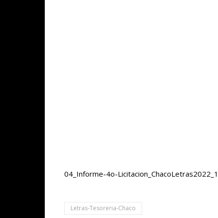
04_Informe-4o-Licitacion_ChacoLetras2022_1
Letras-Tesoreria-Chaco